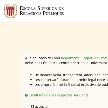
(Aquesta pregunta és obligatòria)
En aplicació del nou
Reglament Europeu de Prote
Relacions Públiques, centre adscrit a la Universita
De manera lícita, transparent, adequada, pert
Les conservarà durant el termini legal necess
Les emprarà amb la finalitat exclusiva de po
Escull una de les respostes següents
SÍ accepto.